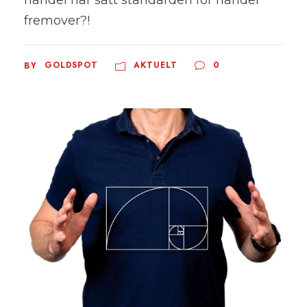
fremover?!
GOLDSPOT
AKTUELT
0
BY